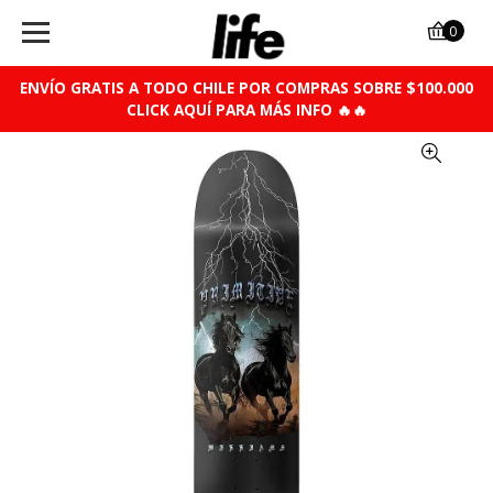
0
ENVÍO GRATIS A TODO CHILE POR COMPRAS SOBRE $100.000
CLICK AQUÍ PARA MÁS INFO 🔥🔥