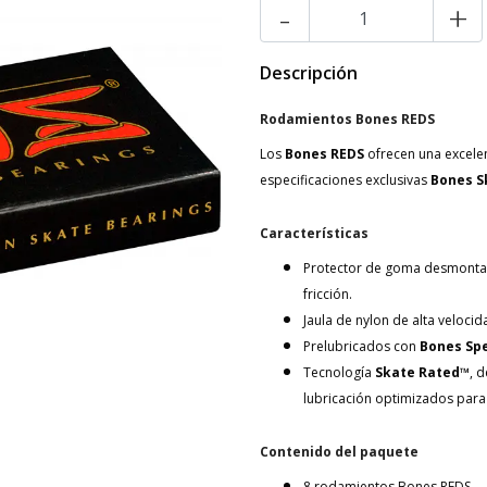
-
+
Descripción
Rodamientos Bones REDS
Los
Bones REDS
ofrecen una excelen
especificaciones exclusivas
Bones S
Características
Protector de goma desmontable
fricción.
Jaula de nylon de alta veloci
Prelubricados con
Bones Sp
Tecnología
Skate Rated™
, 
lubricación optimizados para 
Contenido del paquete
8 rodamientos Bones REDS.