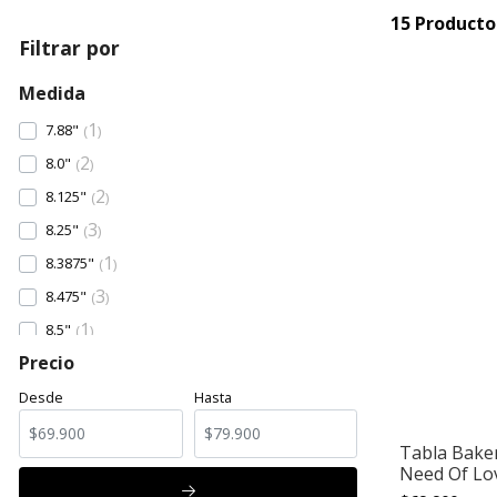
15 Producto
Filtrar por
Medida
1
7.88"
2
8.0"
2
8.125"
3
8.25"
1
8.3875"
3
8.475"
1
8.5"
Precio
1
8.6"
1
8.7"
Desde
Hasta
Tabla Baker
Need Of Lov