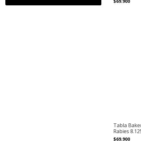
$69.900
Tabla Baker
Rabies 8.125
$69.900