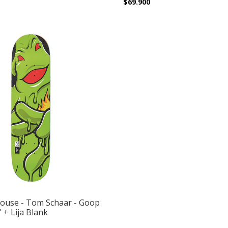
$69.900
house - Tom Schaar - Goop
 + Lija Blank