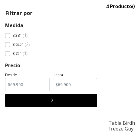
4 Producto(
Filtrar por
Medida
1
8.38"
2
8.625"
1
8.75"
Precio
Desde
Hasta
Tabla Birdh
Freeze Guy 