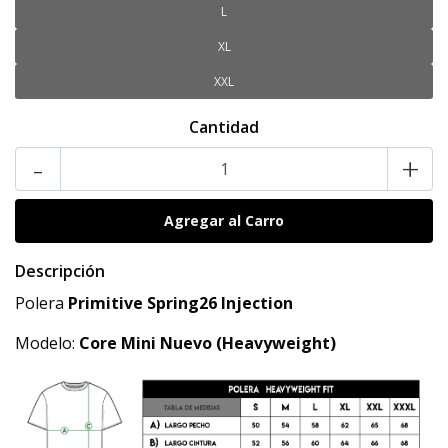
L
XL
XXL
Cantidad
-
+
Descripción
Polera
Primitive
Spring26 Injection
Modelo:
Core Mini Nuevo
(Heavyweight)