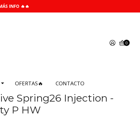
MÁS INFO 🔥🔥
0
OFERTAS🔥
CONTACTO
ive Spring26 Injection -
rty P HW