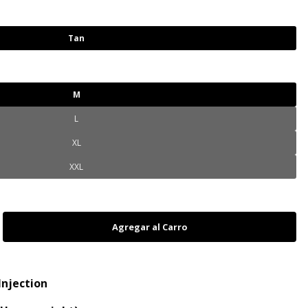
Tan
M
L
XL
XXL
Injection