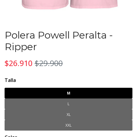
Polera Powell Peralta -
Ripper
$26.910
$29.900
Talla
M
L
XL
XXL