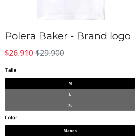
Polera Baker - Brand logo
$26.910
$29.900
Talla
M
L
XL
Color
Blanco