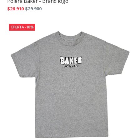
Polera Baker - Brand logo
$26.910
$29.900
OFERTA -10%