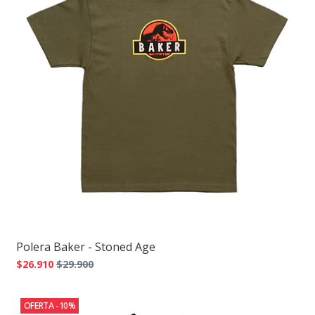
Polera Baker - Stoned Age
$26.910
$29.900
OFERTA -10%