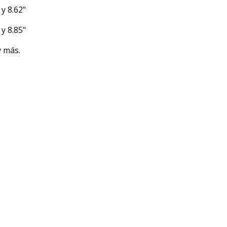
 y 8.62"
 y 8.85"
y más.