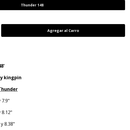
Thunder 148
48'
 y kingpin
Thunder
 7.9"
y 8.12"
 y 8.38"