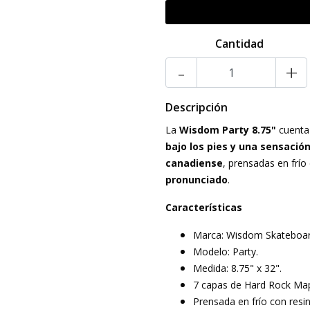
Cantidad
-
+
Descripción
La
Wisdom Party 8.75"
cuenta
bajo los pies y una sensació
canadiense
, prensadas en frí
pronunciado
.
Características
Marca: Wisdom Skateboar
Modelo: Party.
Medida: 8.75" x 32".
7 capas de Hard Rock Map
Prensada en frío con resi