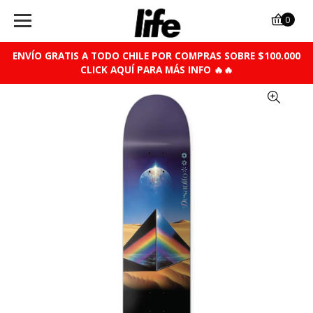
0
ENVÍO GRATIS A TODO CHILE POR COMPRAS SOBRE $100.000
CLICK AQUÍ PARA MÁS INFO 🔥🔥