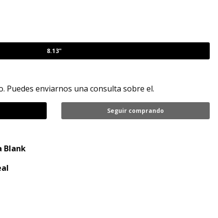
8.13"
. Puedes enviarnos una consulta sobre el.
Seguir comprando
a
Blank
eal