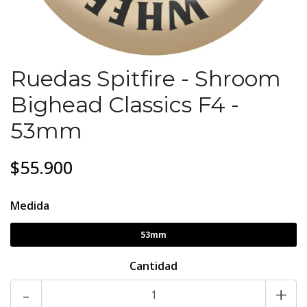
Ruedas Spitfire - Shroom
Bighead Classics F4 -
53mm
$55.900
Medida
53mm
Cantidad
-
+