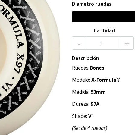
Diametro ruedas
Cantidad
-
+
Descripción
Ruedas
Bones
Modelo:
X-Formula®
Medida:
53mm
Dureza:
97
A
Shape:
V1
(Set de 4 ruedas)