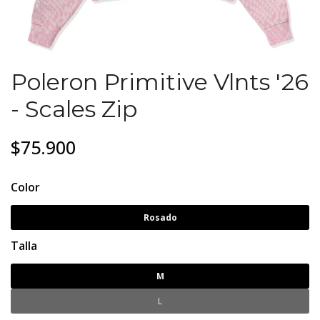
Poleron Primitive Vlnts '26
- Scales Zip
$75.900
Color
Rosado
Talla
M
L