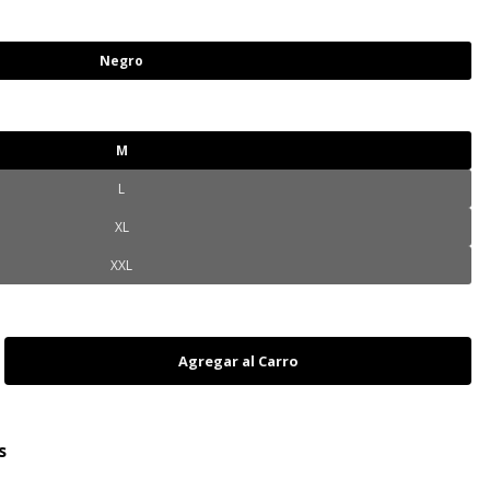
Negro
M
L
XL
XXL
s